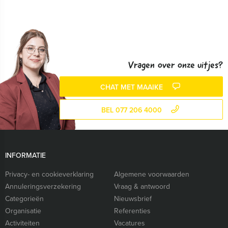
Vragen over onze uitjes?
CHAT MET MAAIKE
BEL 077 206 4000
INFORMATIE
Privacy- en cookieverklaring
Algemene voorwaarden
Annuleringsverzekering
Vraag & antwoord
Categorieën
Nieuwsbrief
Organisatie
Referenties
Activiteiten
Vacatures