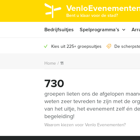
VenloEvenementen
Bent u klaar voor de stad?
Bedrijfsuitjes
Spelprogramma’s
Arr
Kies uit 225+ groepsuitjes
De scherpste
Home
/
11
730
groepen lieten ons de afgelopen maa
weten zeer tevreden te zijn met de org
van het uitje, het evenement zelf én d
begeleiding!
Waarom kiezen voor Venlo Evenementen?