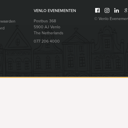
VENLO EVENEMENTEN
© Venlo Evenemen
Postbus 368
rwaarden
5900 AJ
Venlo
ord
The Netherlands
077 206 4000