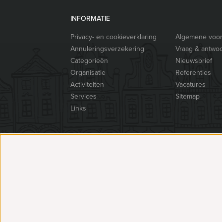
INFORMATIE
Privacy- en cookieverklaring
Algemene voo
Annuleringsverzekering
Vraag & antwo
Categorieën
Nieuwsbrief
Organisatie
Referenties
Activiteiten
Vacatures
Services
Sitemap
Links