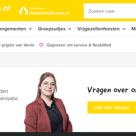
.nl
angementen
Groepsuitjes
Vrijgezellenfeesten
M
 prijzen van Venlo
Geprezen om service & flexibiliteit
Vragen over o
nden
anisatie
e
CHAT MET MAAIKE