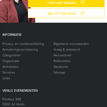
CHAT MET MAAIKE
BEL 077 206 4000
INFORMATIE
Privacy- en cookieverklaring
Algemene voorwaarden
Annuleringsverzekering
Vraag & antwoord
Categorieën
Nieuwsbrief
Organisatie
Referenties
Activiteiten
Vacatures
Services
Sitemap
Links
VENLO EVENEMENTEN
Postbus 368
5900 AJ
Venlo