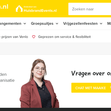
.nl
angementen
Groepsuitjes
Vrijgezellenfeesten
M
 prijzen van Venlo
Geprezen om service & flexibiliteit
Vragen over o
nden
anisatie
e
CHAT MET MAAIKE