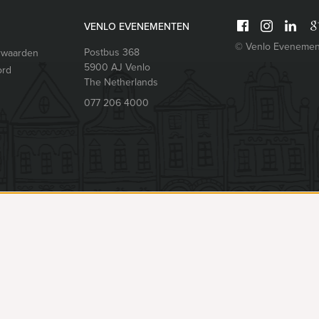
VENLO EVENEMENTEN
© Venlo Evenemen
Postbus 368
rwaarden
5900 AJ
Venlo
ord
The Netherlands
077 206 4000