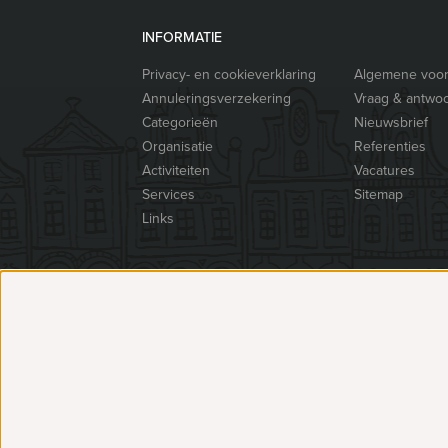
INFORMATIE
Privacy- en cookieverklaring
Algemene voo
Annuleringsverzekering
Vraag & antwo
Categorieën
Nieuwsbrief
Organisatie
Referenties
Activiteiten
Vacatures
Services
Sitemap
Links