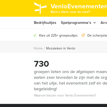
VenloEvenementen
Bent u klaar voor de stad?
Bedrijfsuitjes
Spelprogramma’s
Arr
Kies uit 225+ groepsuitjes
De scherpste
Home
/
Mozaïeken in Venlo
730
groepen lieten ons de afgelopen maa
weten zeer tevreden te zijn met de org
van het uitje, het evenement zelf én d
begeleiding!
Waarom kiezen voor Venlo Evenementen?