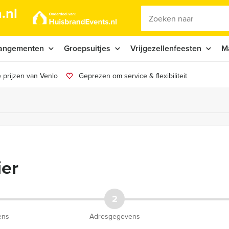
.nl
angementen
Groepsuitjes
Vrijgezellenfeesten
M
 prijzen van Venlo
Geprezen om service & flexibiliteit
ier
2
ens
Adresgegevens