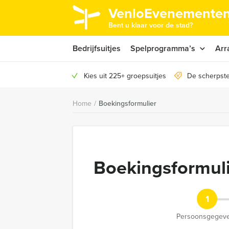
VenloEvenementen
Bent u klaar voor de stad?
Bedrijfsuitjes
Spelprogramma’s
Arr
Kies uit 225+ groepsuitjes
De scherpste
Home
/
Boekingsformulier
Boekingsformul
1
Persoonsgegev