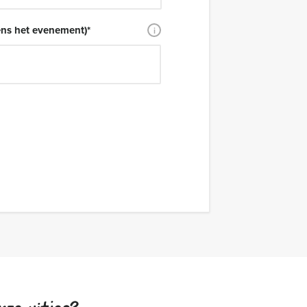
ens het evenement)
*
i