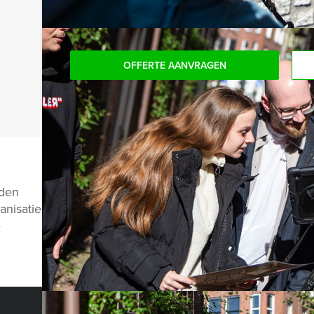
ook gewoon voor minder personen boeken.
OFFERTE AANVRAGEN
Vragen over di
nden
anisatie
e
CHAT MET MAAIKE