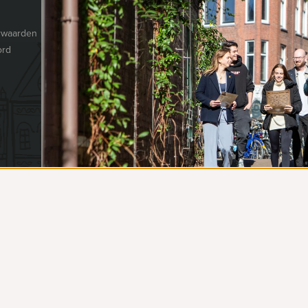
VENLO EVENEMENTEN
© Venlo Evenemen
Postbus 368
rwaarden
5900 AJ
Venlo
ord
The Netherlands
077 206 4000