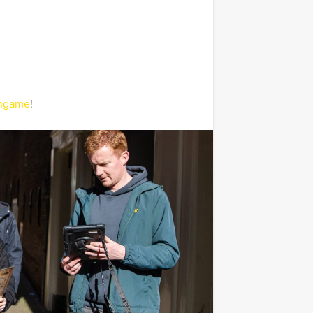
hgame
!