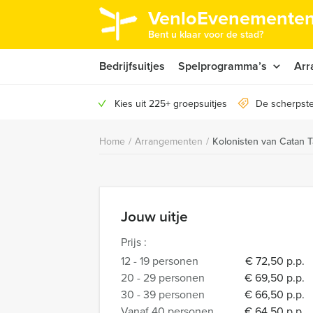
VenloEvenementen
Bent u klaar voor de stad?
Bedrijfsuitjes
Spelprogramma’s
Arr
Kies uit 225+ groepsuitjes
De scherpste
Home
/
Arrangementen
/
Kolonisten van Catan T
Jouw uitje
Prijs :
12 - 19 personen
€ 72,50 p.p.
20 - 29 personen
€ 69,50 p.p.
30 - 39 personen
€ 66,50 p.p.
Vanaf 40 personen
€ 64,50 p.p.