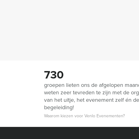
730
groepen lieten ons de afgelopen maa
weten zeer tevreden te zijn met de org
van het uitje, het evenement zelf én d
begeleiding!
Waarom kiezen voor Venlo Evenementen?