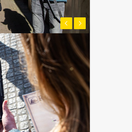
ants
ijdstip!
ers voor dit avontuurlijke groepsuitje
et minimale aantal te betalen, kan je