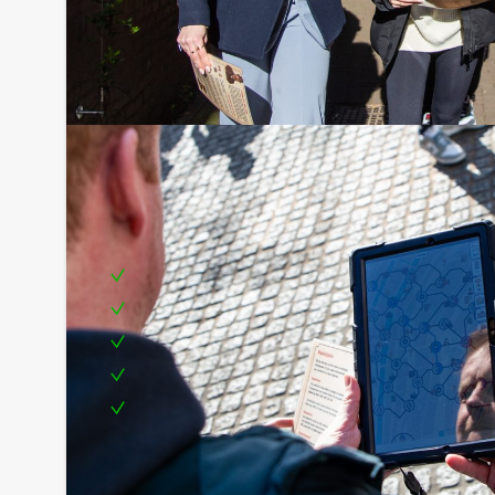
Inclusief:
Tablets
Enthousiaste begeleiding
Uitgebreid diner in drie verschillende restaur
Een leuke prijs voor het winnende team
Te boeken op de door jullie gewenste dag en t
Komen jullie niet aan het minimale aantal deelnem
van Venlo Evenementen? Als je bereid bent voor h