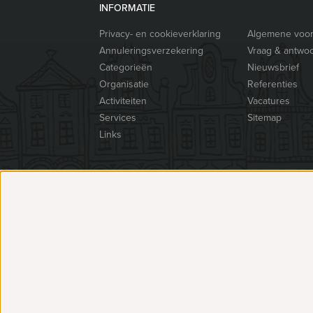
INFORMATIE
Privacy- en cookieverklaring
Algemene voo
Annuleringsverzekering
Vraag & antwo
Categorieën
Nieuwsbrief
Organisatie
Referenties
Activiteiten
Vacatures
Services
Sitemap
Links