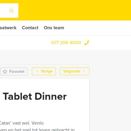
aatwerk
Contact
Ons team
077 206 4000
Vorige
Volgende
Favoriet
 Tablet Dinner
atan’ vast wel. Venlo
en en het spel tot leven gebracht in