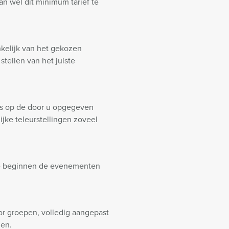
n wel dit minimum tarief te
ankelijk van het gekozen
tellen van het juiste
is op de door u opgegeven
ijke teleurstellingen zoveel
cipe beginnen de evenementen
or groepen, volledig aangepast
en.