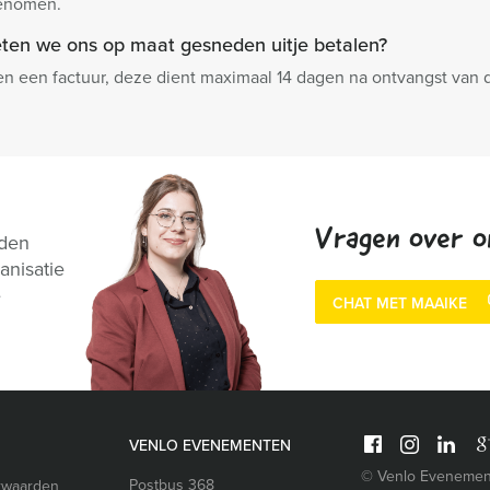
genomen.
ten we ons op maat gesneden uitje betalen?
n een factuur, deze dient maximaal 14 dagen na ontvangst van de
Vragen over o
nden
anisatie
e
CHAT MET MAAIKE
VENLO EVENEMENTEN
© Venlo Evenemen
Postbus 368
rwaarden