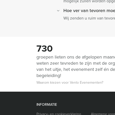
mogelijk zullen worden op
Hoe ver van tevoren moe
Wij zenden u ruim van tevore
730
groepen lieten ons de afgelopen maa
weten zeer tevreden te zijn met de org
van het uitje, het evenement zelf én d
begeleiding!
Waarom kiezen voor Venlo Evenementen?
INFORMATIE
Privacy- en cookieverklaring
Algemene voo