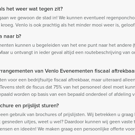
ls het weer wat tegen zit?
 gaan we gewoon de stad in! We kunnen eventueel regenponcho’
 kroeg. Venlo is ook prachtig als het minder mooi weer is, geloof
a naar b?
nten kunnen u begeleiden van het ene punt naar het andere (te
 Maar u ontvangt in ieder geval altijd een routebeschrijving van 
n arrangementen van Venlo Evenementen fiscaal aftrekbaa
ten voor een bedrijfsuitje fiscaal aftrekbaar, maar uiteraard alle
n. Tevens stelt de fiscus dat 75% van het personeel deel moet 
aald worden op basis van een bepaald onderdeel of afdeling van
hure en prijslijst sturen?
 gebruik van brochures of prijslijsten. Wij betrekken u graag 
 gesneden uitjes, weet u wel? Daardoor kunnen wij geen vaste ta
ensen en ideeën! We maken graag een persoonlijke offerte voor 