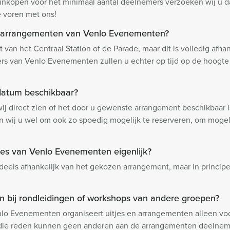
 inkopen voor het minimaal aantal deelnemers verzoeken wij u da
e voren met ons!
e arrangementen van Venlo Evenementen?
rt van het Centraal Station of de Parade, maar dit is volledig afh
 van Venlo Evenementen zullen u echter op tijd op de hoogte s
 datum beschikbaar?
j direct zien of het door u gewenste arrangement beschikbaar 
ren wij u wel om ook zo spoedig mogelijk te reserveren, om mogel
jes van Venlo Evenementen eigenlijk?
rd deels afhankelijk van het gekozen arrangement, maar in prin
 bij rondleidingen of workshops van andere groepen?
enlo Evenementen organiseert uitjes en arrangementen alleen vo
die reden kunnen geen anderen aan de arrangementen deelnem