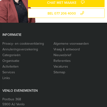
CHAT MET MAAIKE
BEL 077 206 4000
INFORMATIE
Privacy- en cookieverklaring
Algemene voorwaarden
Annuleringsverzekering
Vraag & antwoord
Categorieën
Nieuwsbrief
Organisatie
Referenties
Activiteiten
Vacatures
Services
Sitemap
Links
VENLO EVENEMENTEN
Postbus 368
5900 AJ
Venlo