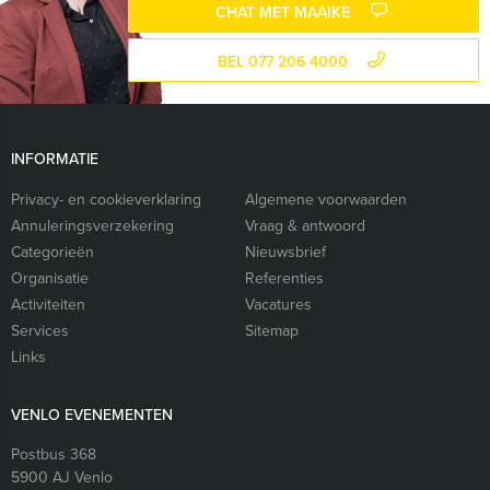
CHAT MET MAAIKE
BEL 077 206 4000
INFORMATIE
Privacy- en cookieverklaring
Algemene voorwaarden
Annuleringsverzekering
Vraag & antwoord
Categorieën
Nieuwsbrief
Organisatie
Referenties
Activiteiten
Vacatures
Services
Sitemap
Links
VENLO EVENEMENTEN
Postbus 368
5900 AJ
Venlo