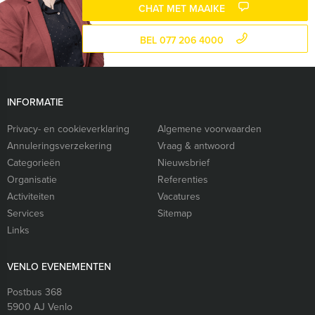
CHAT MET MAAIKE
BEL 077 206 4000
INFORMATIE
Privacy- en cookieverklaring
Algemene voorwaarden
Annuleringsverzekering
Vraag & antwoord
Categorieën
Nieuwsbrief
Organisatie
Referenties
Activiteiten
Vacatures
Services
Sitemap
Links
VENLO EVENEMENTEN
Postbus 368
5900 AJ
Venlo