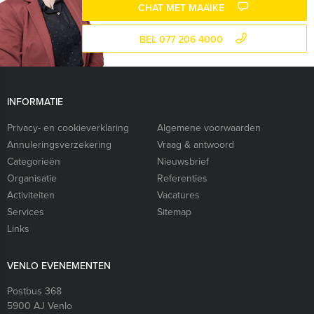
CHAT MET MAAIKE
BEL 077 206 4000
INFORMATIE
Privacy- en cookieverklaring
Algemene voorwaarden
Annuleringsverzekering
Vraag & antwoord
Categorieën
Nieuwsbrief
Organisatie
Referenties
Activiteiten
Vacatures
Services
Sitemap
Links
VENLO EVENEMENTEN
Postbus 368
5900 AJ
Venlo