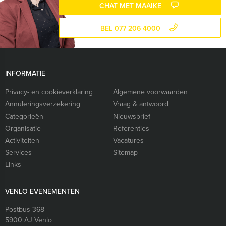
CHAT MET MAAIKE
BEL 077 206 4000
INFORMATIE
Privacy- en cookieverklaring
Algemene voorwaarden
Annuleringsverzekering
Vraag & antwoord
Categorieën
Nieuwsbrief
Organisatie
Referenties
Activiteiten
Vacatures
Services
Sitemap
Links
VENLO EVENEMENTEN
Postbus 368
5900 AJ
Venlo