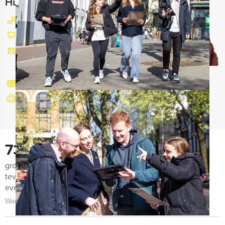
Hulp nodig bij het kiezen?
077 206 4000
Chat met Maaike
Stuur ons een mailtje
Bel mij terug
Bekijk printbare versie
730
groepen lieten ons de afgelopen maanden weten zeer
tevreden te zijn met de organisatie van het uitje, het
evenement zelf én de begeleiding!
Waarom kiezen voor Venlo Evenementen?