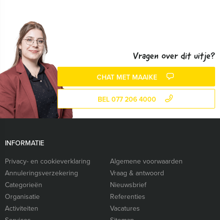
Vragen over dit uitje?
CHAT MET MAAIKE
BEL 077 206 4000
INFORMATIE
Privacy- en cookieverklaring
Algemene voorwaarden
Annuleringsverzekering
Vraag & antwoord
Categorieën
Nieuwsbrief
Organisatie
Referenties
Activiteiten
Vacatures