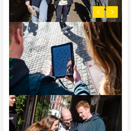
Inclusief:
Tablets
Enthousiaste begeleiding
Uitgebreid diner in drie verschillende restaurants
Een leuke prijs voor het winnende team
Te boeken op de door jullie gewenste dag en
tijdstip!
Reservering voor kleinere groepen:
Komen jullie niet aan het minimale aantal deelnemers
voor dit groepsuitje van Venlo Evenementen? Als je
bereid bent voor het minimale aantal te betalen, kan je
ook gewoon voor minder personen boeken.