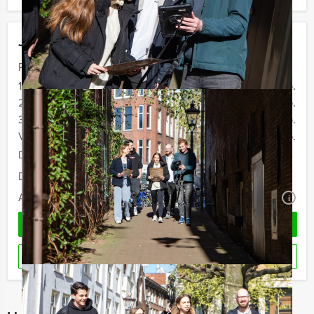
Jouw uitje
Prijs :
12 - 19 personen
€ 72,50 p.p.
20 - 29 personen
€ 69,50 p.p.
30 - 39 personen
€ 66,50 p.p.
Vanaf 40 personen
€ 64,50 p.p.
De prijzen zijn exclusief BTW
Duur:
5 uur
Aantal:
Minimaal 12 personen
i
OFFERTE AANVRAGEN
RESERVEREN