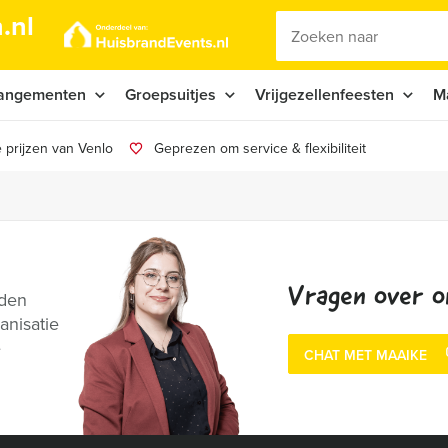
.nl
angementen
Groepsuitjes
Vrijgezellenfeesten
M
 prijzen van Venlo
Geprezen om service & flexibiliteit
Vragen over o
nden
anisatie
e
CHAT MET MAAIKE