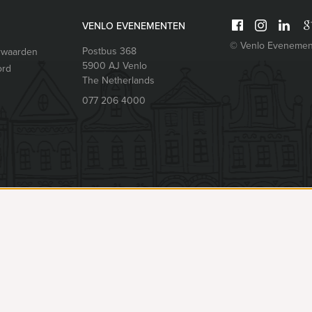
VENLO EVENEMENTEN
© Venlo Evenemen
Postbus 368
rwaarden
5900 AJ
Venlo
ord
The Netherlands
077 206 4000