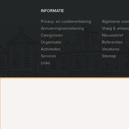
INFORMATIE
Privacy- en cookieverklaring
Algemene voo
Annuleringsverzekering
Vraag & antwo
Categorieën
Nieuwsbrief
Organisatie
Referenties
Activiteiten
Vacatures
Services
Sitemap
Links