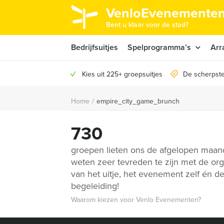
VenloEvenementen
Bent u klaar voor de stad?
Bedrijfsuitjes
Spelprogramma’s
Arr
Kies uit 225+ groepsuitjes
De scherpste
Home
/
empire_city_game_brunch
730
groepen lieten ons de afgelopen maa
weten zeer tevreden te zijn met de org
van het uitje, het evenement zelf én d
begeleiding!
Waarom kiezen voor Venlo Evenementen?