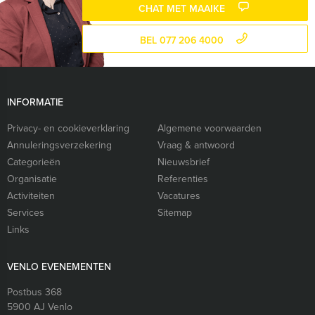
CHAT MET MAAIKE
BEL 077 206 4000
INFORMATIE
Privacy- en cookieverklaring
Algemene voorwaarden
Annuleringsverzekering
Vraag & antwoord
Categorieën
Nieuwsbrief
Organisatie
Referenties
Activiteiten
Vacatures
Services
Sitemap
Links
VENLO EVENEMENTEN
Postbus 368
5900 AJ
Venlo