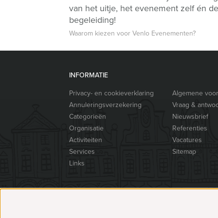
van het uitje, het evenement zelf én d
begeleiding!
Waarom kiezen voor Venlo Evenementen?
INFORMATIE
Privacy- en cookieverklaring
Algemene voo
Annuleringsverzekering
Vraag & antwo
Categorieën
Nieuwsbrief
Organisatie
Referenties
Activiteiten
Vacatures
Services
Sitemap
Links