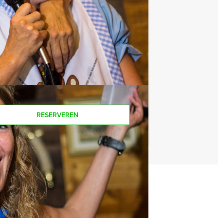
koffie en thee. Zo komt u ook achteraf
oor dit spelprogramma? Als u bereid
u ook gewoon voor minder personen
RESERVEREN
t uitje?