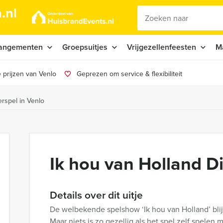
.nl
angementen
Groepsuitjes
Vrijgezellenfeesten
M
 prijzen van Venlo
Geprezen om service & flexibiliteit
erspel in Venlo
Ik hou van Holland Di
Details over dit uitje
De welbekende spelshow ‘Ik hou van Holland’ blijf
Maar niets is zo gezellig als het spel zelf spelen m