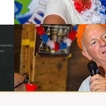
e
CHAT MET MAAIKE
VENLO EVENEMENTEN
© Venlo Evenemen
Postbus 368
rwaarden
5900 AJ
Venlo
ord
The Netherlands
077 206 4000