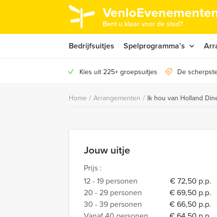
VenloEvenementen
Bent u klaar voor de stad?
Bedrijfsuitjes
Spelprogramma’s
Arr
Kies uit 225+ groepsuitjes
De scherpste
Home
/
Arrangementen
/
Ik hou van Holland Din
Jouw uitje
Prijs :
12 - 19 personen
€ 72,50 p.p.
20 - 29 personen
€ 69,50 p.p.
30 - 39 personen
€ 66,50 p.p.
Vanaf 40 personen
€ 64,50 p.p.