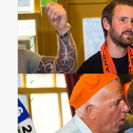
Inclusief:
Wervelende Quizmaster
Uitgebreid 3 gangen diner
Decor
Rad
Kostuums en attributen
Leuke prijs voor het winnende team
Locatie hartje Venlo
Te boeken op uw gewenste dag en tijdstip!
Handige Tip:
Niet telkens uw knip hoeven trekken om uw drank
persoon per uur (excl. BTW) kunt u gebruikmaken