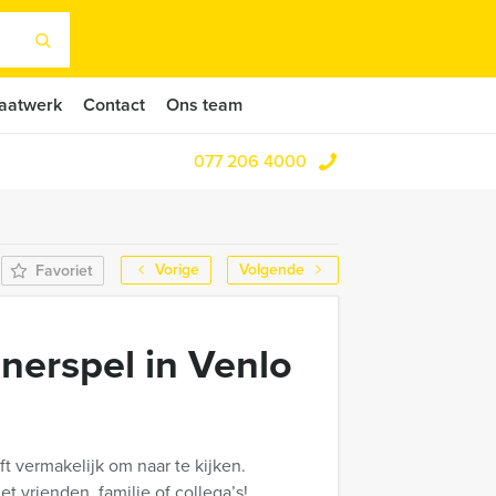
aatwerk
Contact
Ons team
077 206 4000
Vorige
Volgende
Favoriet
nerspel in Venlo
t vermakelijk om naar te kijken.
et vrienden, familie of collega’s!