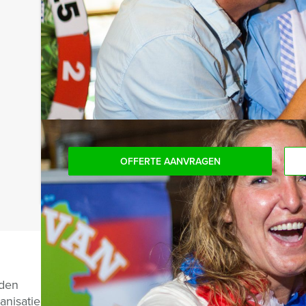
onbeperkt kunt genieten van bier, fris, huiswijn, 
niet voor verrassingen te staan!
Reservering voor kleinere groepen:
Komt u niet aan het minimale aantal deelnemers v
bent voor het minimale aantal te betalen, kunt 
boeken!
OFFERTE AANVRAGEN
Vragen over di
nden
anisatie