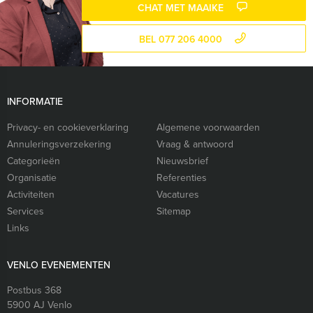
CHAT MET MAAIKE
BEL 077 206 4000
INFORMATIE
Privacy- en cookieverklaring
Algemene voorwaarden
Annuleringsverzekering
Vraag & antwoord
Categorieën
Nieuwsbrief
Organisatie
Referenties
Activiteiten
Vacatures
Services
Sitemap
Links
VENLO EVENEMENTEN
Postbus 368
5900 AJ
Venlo