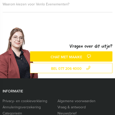
Waarom kiezen voor Venlo Evenementen?
Vragen over dit uitje?
CHAT MET MAAIKE
BEL 077 206 4000
INFORMATIE
Privacy- en cookieverklaring
Algemene voorwaarden
Annuleringsverzekering
Vraag & antwoord
Categorieën
Nieuwsbrief