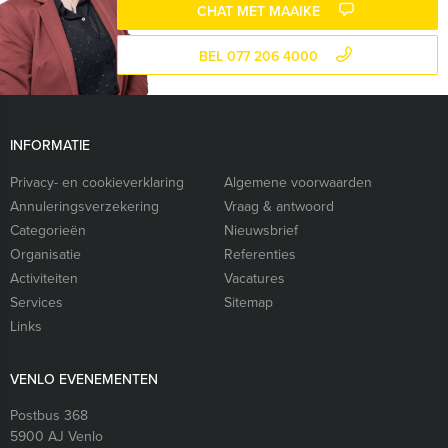
CHAT MET MAAIKE
BEL 077 206 4000
INFORMATIE
Privacy- en cookieverklaring
Algemene voorwaarden
Annuleringsverzekering
Vraag & antwoord
Categorieën
Nieuwsbrief
Organisatie
Referenties
Activiteiten
Vacatures
Services
Sitemap
Links
VENLO EVENEMENTEN
Postbus 368
5900 AJ
Venlo