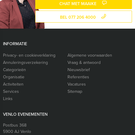
CHAT MET MAAIKE
BEL 077 206 4000
INFORMATIE
Privacy- en cookieverklaring
Algemene voorwaarden
Annuleringsverzekering
Vraag & antwoord
Categorieën
Nieuwsbrief
Organisatie
Referenties
Activiteiten
Vacatures
Services
Sitemap
Links
VENLO EVENEMENTEN
Postbus 368
5900 AJ
Venlo