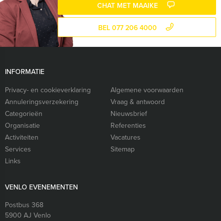
CHAT MET MAAIKE
BEL 077 206 4000
INFORMATIE
Privacy- en cookieverklaring
Algemene voorwaarden
Annuleringsverzekering
Vraag & antwoord
Categorieën
Nieuwsbrief
Organisatie
Referenties
Activiteiten
Vacatures
Services
Sitemap
Links
VENLO EVENEMENTEN
Postbus 368
5900 AJ
Venlo