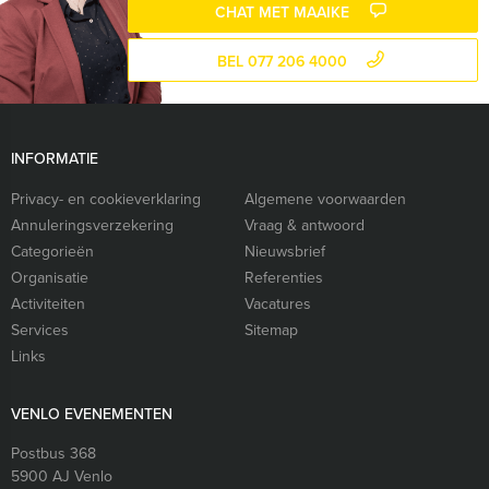
CHAT MET MAAIKE
BEL 077 206 4000
INFORMATIE
Privacy- en cookieverklaring
Algemene voorwaarden
Annuleringsverzekering
Vraag & antwoord
Categorieën
Nieuwsbrief
Organisatie
Referenties
Activiteiten
Vacatures
Services
Sitemap
Links
VENLO EVENEMENTEN
Postbus 368
5900 AJ
Venlo