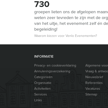
730
groepen lieten ons de afgelopen maa
weten zeer tevreden te zijn met de org
van het uitje, het evenement zelf én d
begeleiding!
Waarom kiezen voor Venlo Evenementen?
INFORMATIE
Privacy- en cookieverklaring
Algemene voo
Annuleringsverzekering
Vraag & antwo
Categorieën
Nieuwsbrief
Organisatie
Referenties
Activiteiten
Vacatures
Services
Sitemap
Links