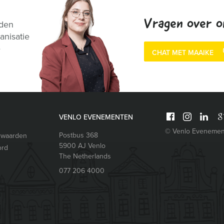
Vragen over o
nden
anisatie
e
CHAT MET MAAIKE
VENLO EVENEMENTEN
© Venlo Evenemen
Postbus 368
rwaarden
5900 AJ
Venlo
ord
The Netherlands
077 206 4000