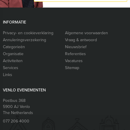
INFORMATIE
Privacy- en cookieverklaring
Algemene voorwaarden
Annuleringsverzekering
Vraag & antwoord
Categorieën
Nieuwsbrief
Organisatie
Referenties
Activiteiten
Vacatures
Services
Sitemap
Links
VENLO EVENEMENTEN
Postbus 368
5900 AJ
Venlo
The Netherlands
077 206 4000