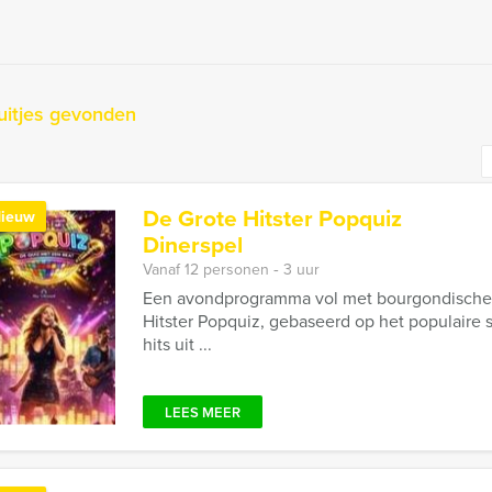
uitjes gevonden
De Grote Hitster Popquiz
ieuw
Dinerspel
Vanaf 12 personen ‐ 3 uur
Een avondprogramma vol met bourgondische 
Hitster Popquiz, gebaseerd op het populaire sp
hits uit ...
LEES MEER