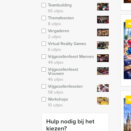
Teambuilding
65 uitjes
Themafeesten
8 uitjes
N
Vergaderen
2 uitjes
Virtual Reality Games
6 uitjes
Vrijgezellenfeest Mannen
49 uitjes
Vrijgezellenfeest
Vrouwen
46 uitjes
Vrijgezellenfeesten
58 uitjes
Workshops
N
10 uitjes
Hulp nodig bij het
kiezen?