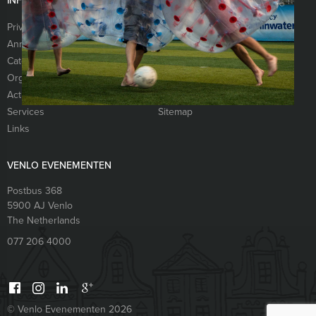
INFORMATIE
Privacy- en cookieverklaring
Algemene voorwaarden
Annuleringsverzekering
Vraag & antwoord
Categorieën
Nieuwsbrief
Organisatie
Referenties
Activiteiten
Vacatures
Services
Sitemap
Links
VENLO EVENEMENTEN
Postbus 368
5900 AJ
Venlo
The Netherlands
077 206 4000
© Venlo Evenementen 2026