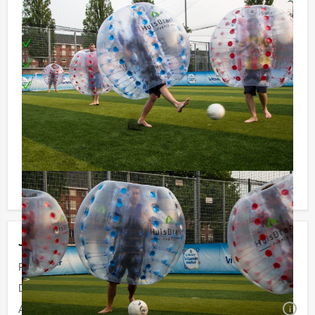
Inclusief:
Enthousiaste begeleiding
Kunststof Bubbels
Te boeken op de door u gewenste dag of tijdstip!
Reservering voor kleinere groepen:
Komt u niet aan het minimale aantal deelnemers voor
dit spelprogramma? Als u bereid bent voor het
minimale aantal te betalen, kunt u ook gewoon voor
minder personen boeken!
Jouw uitje
Prijs:
Vanaf
€ 37,50 p.p. excl. BTW
Duur:
1 uur en 30 minuten
Aantal:
Minimaal 12 personen
i