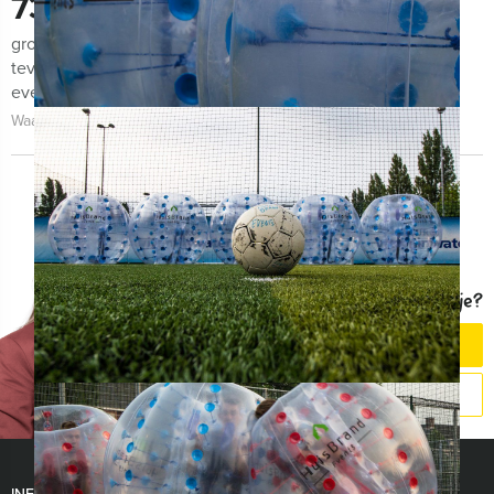
730
groepen lieten ons de afgelopen maanden weten zeer
tevreden te zijn met de organisatie van het uitje, het
evenement zelf én de begeleiding!
Waarom kiezen voor Venlo Evenementen?
Vragen over dit uitje?
CHAT MET MAAIKE
BEL 077 206 4000