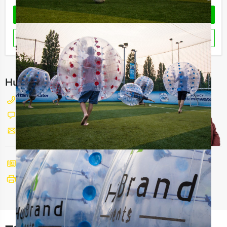
OFFERTE AANVRAGEN
RESERVEREN
Hulp nodig bij het kiezen?
077 206 4000
Chat met Maaike
Stuur ons een mailtje
Bel mij terug
Bekijk printbare versie