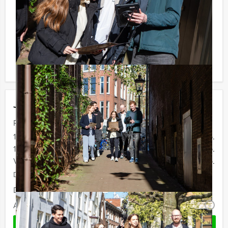
Minimaal aantal personen:
Komt u niet aan het minimale aantal deelnemers voor
dit arrangement? Als u bereid bent voor het minimale
aantal te betalen, kunt u ook gewoon voor minder
personen boeken!
Jouw uitje
Prijs :
10 - 14 personen
€ 32,50 p.p.
15 - 19 personen
€ 29,50 p.p.
Vanaf personen
€ 27,50 p.p.
De prijzen zijn exclusief BTW
Duur:
2 uur
Aantal:
Minimaal 10 personen
i
OFFERTE AANVRAGEN