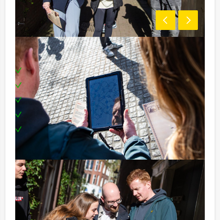
Inclusief:
Enthousiaste begeleiding
1 consumptie
Een tablet per team
Een prijs voor het winnende team
Te boeken op uw gewenste dag en tijdstip!
Tip:
Uiteraard is dit uitje uitstekend te combineren met een
heerlijke lunch vooraf of een uitgebreid diner na
afloop. U kunt dit spel ook combineren met andere
spelprogramma’s. Informeer naar de mogelijkheden! Er
bestaat ook een mannelijke variant: ‘The Hangover’.