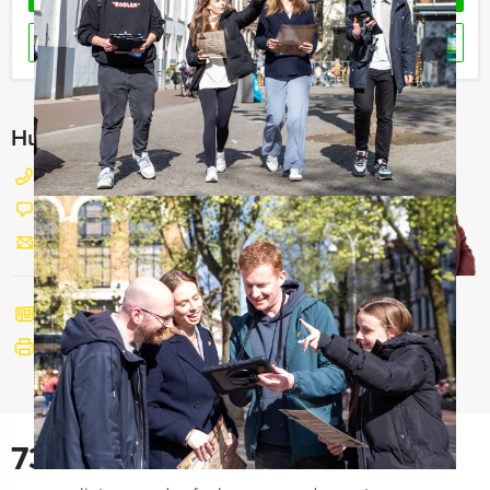
RESERVEREN
Hulp nodig bij het kiezen?
077 206 4000
Chat met Maaike
Stuur ons een mailtje
Bel mij terug
Bekijk printbare versie
730