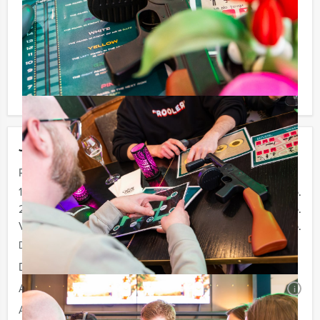
Reservering voor kleinere groepen
Afhankelijk van het minimaal aantal deelnemers
berekenen wij de minimale prijs voor dit arrangement.
U kunt altijd voor minder personen boeken als u bereid
bent om de minimale prijs te betalen.
Jouw uitje
Prijs :
12 - 19 personen
€ 44,50 p.p.
20 - 39 personen
€ 41,50 p.p.
Vanaf 40 personen
€ 37,50 p.p.
De prijzen zijn exclusief BTW
Duur:
2 uur
Aantal:
Minimaal 12 personen
i
Afhankelijk van de in overleg gekozen locatie voor uw