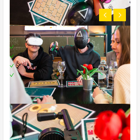
Inclusief:
Professionele begeleiding
Moderne VR-brillen
Leuke prijs voor het winnende team
Te boeken op uw gewenste dag en tijdstip!
Tip!
Niet telkens uw knip hoeven trekken om uw drankje af
te rekenen? Voor € 13,50 per persoon per uur (excl.
BTW) kunt u gebruikmaken van het drankarrangement,
waarbij u onbeperkt kunt genieten van bier, fris,
huiswijn, koffie en thee. En… zo komt u ook achteraf
niet voor verrassingen te staan!