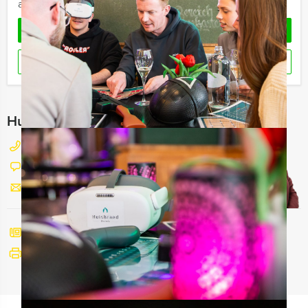
arrangement kan een extra zaalhuur worden berekend
OFFERTE AANVRAGEN
RESERVEREN
Hulp nodig bij het kiezen?
077 206 4000
Chat met Maaike
Stuur ons een mailtje
Bel mij terug
Bekijk printbare versie