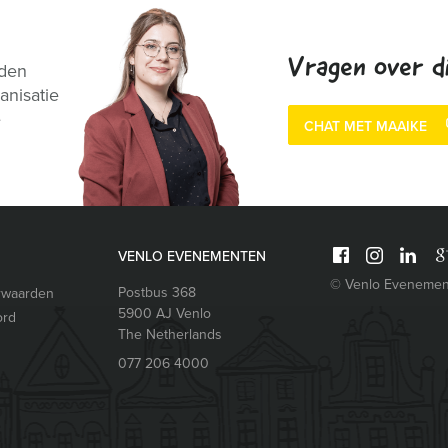
Vragen over di
nden
anisatie
e
CHAT MET MAAIKE
VENLO EVENEMENTEN
© Venlo Evenemen
Postbus 368
rwaarden
5900 AJ
Venlo
ord
The Netherlands
077 206 4000