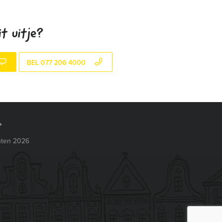
t uitje?
BEL 077 206 4000
ten 2026