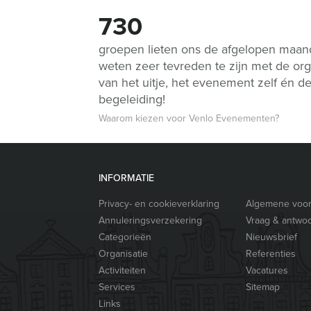
730
groepen lieten ons de afgelopen maa
weten zeer tevreden te zijn met de org
van het uitje, het evenement zelf én d
begeleiding!
Waarom kiezen voor Venlo Evenementen?
INFORMATIE
Privacy- en cookieverklaring
Algemene voo
Annuleringsverzekering
Vraag & antwo
Categorieën
Nieuwsbrief
Organisatie
Referenties
Activiteiten
Vacatures
Services
Sitemap
Links