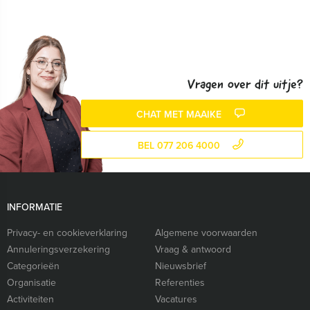
Vragen over dit uitje?
CHAT MET MAAIKE
BEL 077 206 4000
INFORMATIE
Privacy- en cookieverklaring
Algemene voorwaarden
Annuleringsverzekering
Vraag & antwoord
Categorieën
Nieuwsbrief
Organisatie
Referenties
Activiteiten
Vacatures