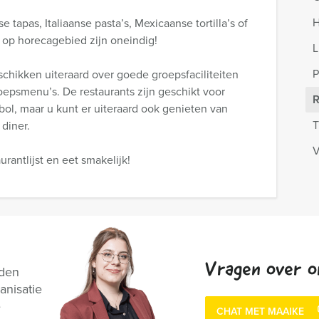
H
 tapas, Italiaanse pasta’s, Mexicaanse tortilla’s of
 op horecagebied zijn oneindig!
L
P
chikken uiteraard over goede groepsfaciliteiten
roepsmenu’s. De restaurants zijn geschikt voor
R
ol, maar u kunt er uiteraard ook genieten van
T
 diner.
V
rantlijst en eet smakelijk!
Vragen over o
nden
anisatie
e
CHAT MET MAAIKE