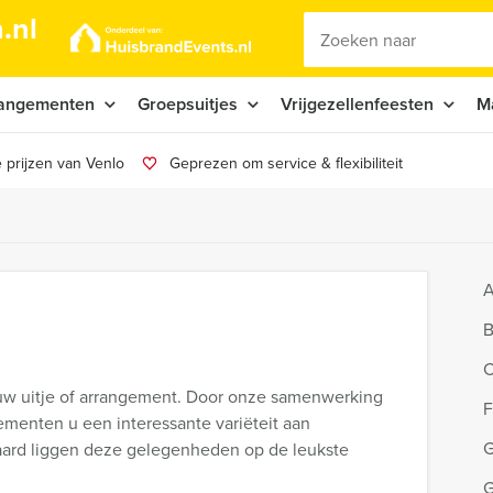
.nl
angementen
Groepsuitjes
Vrijgezellenfeesten
M
 prijzen van Venlo
Geprezen om service & flexibiliteit
A
B
C
 uw uitje of arrangement. Door onze samenwerking
F
menten u een interessante variëteit aan
G
raard liggen deze gelegenheden op de leukste
G