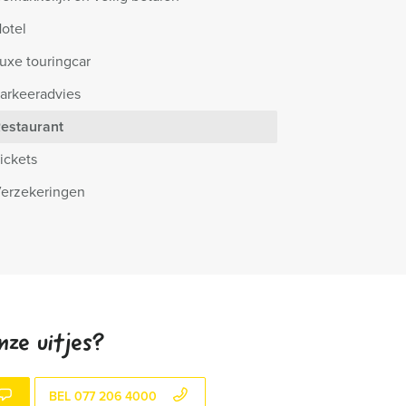
otel
uxe touringcar
arkeeradvies
estaurant
ickets
erzekeringen
nze uitjes?
BEL 077 206 4000