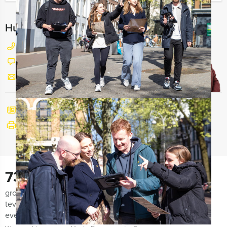
Hulp nodig bij het kiezen?
077 206 4000
Chat met Maaike
Stuur ons een mailtje
Bel mij terug
Bekijk printbare versie
730
groepen lieten ons de afgelopen maanden weten zeer
tevreden te zijn met de organisatie van het uitje, het
evenement zelf én de begeleiding!