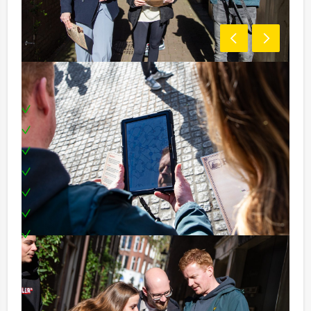
Inclusief:
Enthousiaste begeleiding
1 drankje
GPS Tablet per team
Fiets voor iedere deelnemer
Prijs voor het winnende team
Teambuilding
Te boeken op uw gewenste dag en tijdstip!
Reservering voor kleinere groepen:
Komt u niet aan het minimale aantal deelnemers voor
dit spelprogramma? Als u bereid bent voor het