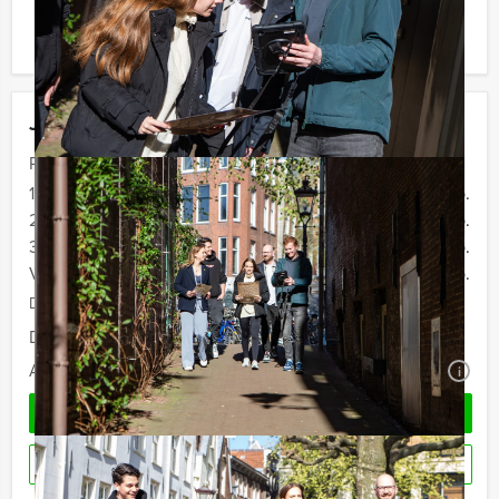
minimale aantal te betalen, kunt u ook gewoon voor
minder personen boeken!
Jouw uitje
Prijs :
12 - 19 personen
€ 42,50 p.p.
20 - 29 personen
€ 39,50 p.p.
30 - 39 personen
€ 36,50 p.p.
Vanaf 40 personen
€ 34,50 p.p.
De prijzen zijn exclusief BTW
Duur:
2 uur en 30 minuten
Aantal:
Minimaal 12 personen
i
OFFERTE AANVRAGEN
RESERVEREN