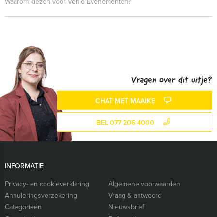
Waarom kiezen voor Venlo Evenementen?
Vragen over dit uitje?
CHAT MET MAAIKE
BEL 077 206 4000
INFORMATIE
Privacy- en cookieverklaring
Algemene voorwaarden
Annuleringsverzekering
Vraag & antwoord
Categorieën
Nieuwsbrief