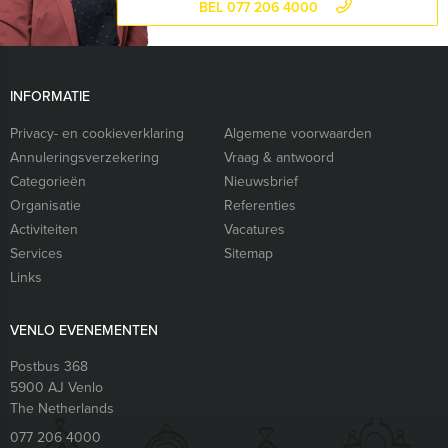
BEL 077 206 4000
INFORMATIE
Privacy- en cookieverklaring
Algemene voorwaarden
Annuleringsverzekering
Vraag & antwoord
Categorieën
Nieuwsbrief
Organisatie
Referenties
Activiteiten
Vacatures
Services
Sitemap
Links
VENLO EVENEMENTEN
Postbus 368
5900 AJ
Venlo
The Netherlands
077 206 4000