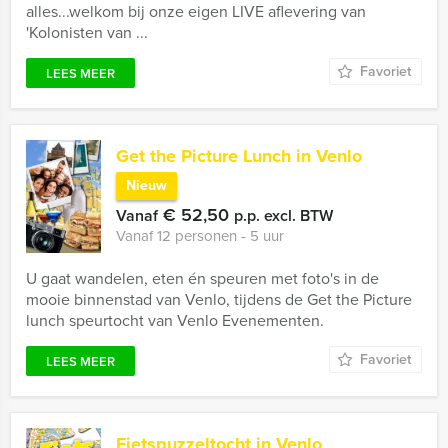
alles...welkom bij onze eigen LIVE aflevering van
'Kolonisten van ...
Favoriet
LEES MEER
Get the Picture Lunch in Venlo
Nieuw
€ 52,50
Vanaf
p.p. excl. BTW
Vanaf 12 personen ‐ 5 uur
U gaat wandelen, eten én speuren met foto's in de
mooie binnenstad van Venlo, tijdens de Get the Picture
lunch speurtocht van Venlo Evenementen.
Favoriet
LEES MEER
Fietspuzzeltocht in Venlo