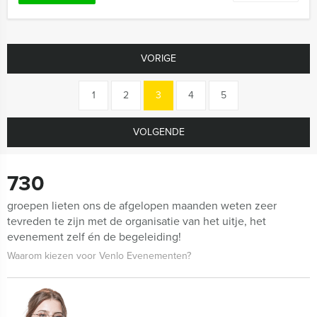
VORIGE
1
2
3
4
5
VOLGENDE
730
groepen lieten ons de afgelopen maanden weten zeer
tevreden te zijn met de organisatie van het uitje, het
evenement zelf én de begeleiding!
Waarom kiezen voor Venlo Evenementen?