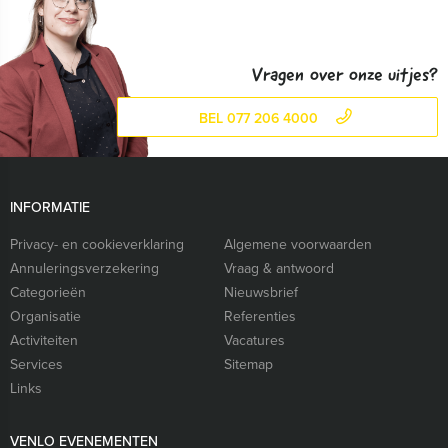
Vragen over onze uitjes?
BEL 077 206 4000
INFORMATIE
Privacy- en cookieverklaring
Algemene voorwaarden
Annuleringsverzekering
Vraag & antwoord
Categorieën
Nieuwsbrief
Organisatie
Referenties
Activiteiten
Vacatures
Services
Sitemap
Links
VENLO EVENEMENTEN