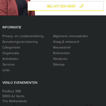
BEL 077 206 4000
INFORMATIE
Privacy- en cookieverklaring
Algemene voorwaarden
Annuleringsverzekering
Vraag & antwoord
Categorieën
Nieuwsbrief
Organisatie
Referenties
Activiteiten
Vacatures
Services
Sitemap
Links
VENLO EVENEMENTEN
Postbus 368
5900 AJ
Venlo
The Netherlands