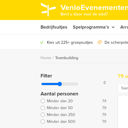
VenloEvenementen
Bent u klaar voor de stad?
Bedrijfsuitjes
Spelprogramma’s
Arr
Kies uit 225+ groepsuitjes
De scherpste
Home
/
Teambuilding
Filter
79 u
€
Tea
Aantal personen
Minder dan 20
74
Minder dan 50
79
Minder dan 250
79
Minder dan 500
79